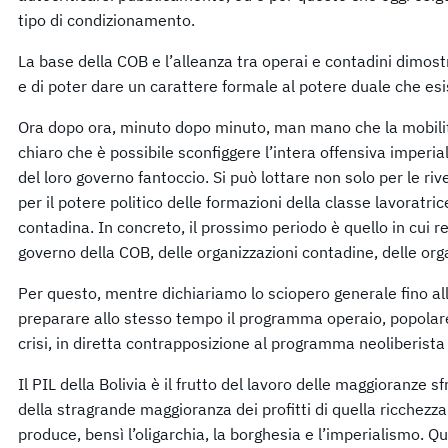
tipo di condizionamento.
La base della COB e l’alleanza tra operai e contadini dimo
e di poter dare un carattere formale al potere duale che esi
Ora dopo ora, minuto dopo minuto, man mano che la mobili
chiaro che è possibile sconfiggere l’intera offensiva imperiali
del loro governo fantoccio. Si può lottare non solo per le 
per il potere politico delle formazioni della classe lavoratric
contadina. In concreto, il prossimo periodo è quello in cui re
governo della COB, delle organizzazioni contadine, delle organ
Per questo, mentre dichiariamo lo sciopero generale fino a
preparare allo stesso tempo il programma operaio, popolare
crisi, in diretta contrapposizione al programma neoliberista
Il PIL della Bolivia è il frutto del lavoro delle maggioranze s
della stragrande maggioranza dei profitti di quella ricchezza
produce, bensì l’oligarchia, la borghesia e l’imperialismo. Qu