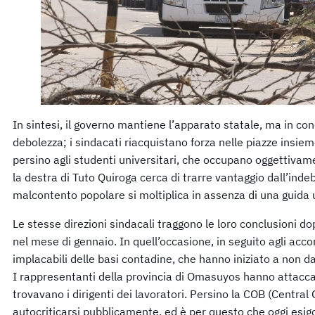
In sintesi, il governo mantiene l’apparato statale, ma in con
debolezza; i sindacati riacquistano forza nelle piazze insiem
persino agli studenti universitari, che occupano oggettivam
la destra di Tuto Quiroga cerca di trarre vantaggio dall’ind
malcontento popolare si moltiplica in assenza di una guida u
Le stesse direzioni sindacali traggono le loro conclusioni d
nel mese di gennaio. In quell’occasione, in seguito agli accor
implacabili delle basi contadine, che hanno iniziato a non da
I rappresentanti della provincia di Omasuyos hanno attaccato 
trovavano i dirigenti dei lavoratori. Persino la COB (Central
autocriticarsi pubblicamente, ed è per questo che oggi esig