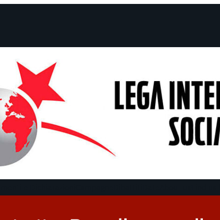
menti e Dichiarazioni
Campagne
Dibattiti
Date
About us
Find us 