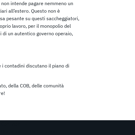
 che non intende pagare nemmeno un
nziari all’estero. Questo non è
ssa pesante su questi saccheggiatori,
oprio lavoro, per il monopolio del
i di un autentico governo operaio,
i contadini discutano il piano di
ato, della COB, delle comunità
re!
Continenti
Documenti e Dichiarazioni