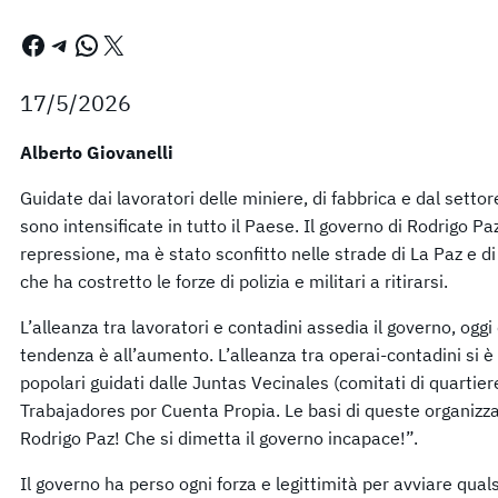
Facebook
Telegram
WhatsApp
X
17/5/2026
Alberto Giovanelli
Guidate dai lavoratori delle miniere, di fabbrica e dal settore 
sono intensificate in tutto il Paese. Il governo di Rodrigo Pa
repressione, ma è stato sconfitto nelle strade di La Paz e d
che ha costretto le forze di polizia e militari a ritirarsi.
L’alleanza tra lavoratori e contadini assedia il governo, oggi 
tendenza è all’aumento. L’alleanza tra operai-contadini si è 
popolari guidati dalle Juntas Vecinales (comitati di quartier
Trabajadores por Cuenta Propia. Le basi di queste organizzaz
Rodrigo Paz! Che si dimetta il governo incapace!”.
Il governo ha perso ogni forza e legittimità per avviare qual