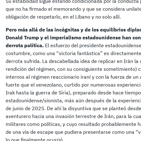
Su estabilidad sigue estando condicionada por la conducta po
que no ha firmado el memorando y que se considera unilat
obligación de respetarlo, en el Líbano y no solo allí.
Pero más allá de las incógnitas y de los equilibrios dip
Donald Trump y el imperialismo estadounidense han co
derrota política.
El esfuerzo del presidente estadounidense
costumbre, como una “victoria fantástica” es directamente 
derrota sufrida. La descabellada idea de replicar en Irán l
rendición del régimen, con su consiguiente sometimiento) 
internos al régimen reaccionario iraní y con la fuerza de un
fuerte que el venezolano, curtido por numerosas experienci
Irak hasta la guerra de Siria), preparado desde hace tiemp
estadounidense/sionista, más aún después de la experienc
de junio de 2025. De ahí la disyuntiva que se planteó desde 
aventurero hacia una invasión terrestre de Irán, para la cua
militares como políticas, y cuyo resultado probablemente ha
de una vía de escape que pudiera presentarse como una “vi
lo que finalmente ocurrió.