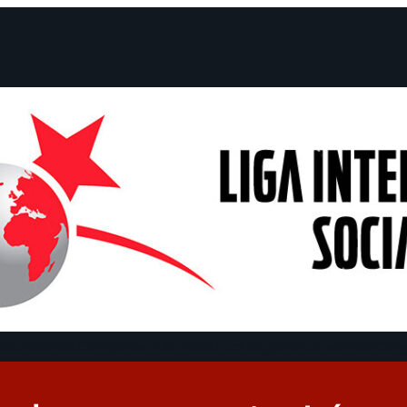
claraciones
Campañas
Polémicas
Fechas
¿Quiénes somos?
Con