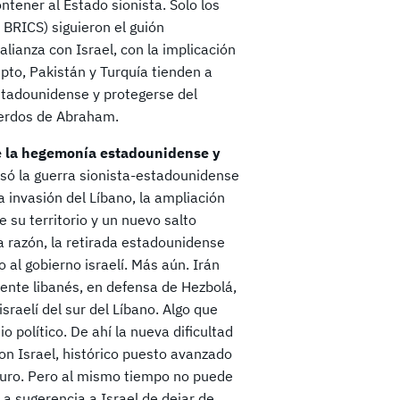
ntener al Estado sionista. Solo los
BRICS) siguieron el guión
ianza con Israel, con la implicación
ipto, Pakistán y Turquía tienden a
estadounidense y protegerse del
uerdos de Abraham.
 de la hegemonía estadounidense y
ulsó la guerra sionista-estadounidense
a invasión del Líbano, la ampliación
 su territorio y un nuevo salto
a razón, la retirada estadounidense
al gobierno israelí. Más aún. Irán
 frente libanés, en defensa de Hezbolá,
israelí del sur del Líbano. Algo que
 político. De ahí la nueva dificultad
on Israel, histórico puesto avanzado
eguro. Pero al mismo tiempo no puede
 La sugerencia a Israel de dejar de