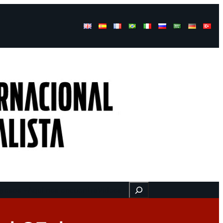
Buscar
gresos
Aquí nos encuentra
Videos