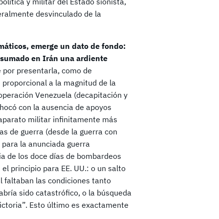
lítica y militar del Estado sionista,
eralmente desvinculado de la
lomáticos, emerge un dato de fondo:
nsumado en Irán una ardiente
 por presentarla, como de
proporcional a la magnitud de la
a operación Venezuela (decapitación y
chocó con la ausencia de apoyos
 aparato militar infinitamente más
as de guerra (desde la guerra con
o para la anunciada guerra
ia de los doce días de bombardeos
el principio para EE. UU.: o un salto
l faltaban las condiciones tanto
bría sido catastrófico, o la búsqueda
ctoria”. Esto último es exactamente