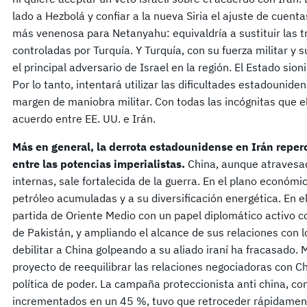
lado a Hezbolá y confiar a la nueva Siria el ajuste de cuenta
más venenosa para Netanyahu: equivaldría a sustituir las t
controladas por Turquía. Y Turquía, con su fuerza militar 
el principal adversario de Israel en la región. El Estado sio
Por lo tanto, intentará utilizar las dificultades estadounid
margen de maniobra militar. Con todas las incógnitas que ell
acuerdo entre EE. UU. e Irán.
Más en general, la derrota estadounidense en Irán reperc
entre las potencias imperialistas.
China, aunque atravesad
internas, sale fortalecida de la guerra. En el plano económi
petróleo acumuladas y a su diversificación energética. En el
partida de Oriente Medio con un papel diplomático activo 
de Pakistán, y ampliando el alcance de sus relaciones con lo
debilitar a China golpeando a su aliado iraní ha fracasado. 
proyecto de reequilibrar las relaciones negociadoras con Chi
política de poder. La campaña proteccionista anti china, co
incrementados en un 45 %, tuvo que retroceder rápidament