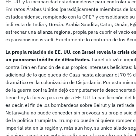
EE. UU. y la incapacidad estadounidense para controlar y co
Emiratos Árabes Unidos (paradójicamente miembros de los 
estadounidense, rompiendo con la OPEP y consolidando su al
indirecta de India y Grecia. Arabia Saudita, Catar, Omán, Eg
estrechar una alianza regional propia para cubrir el vacío 
expansionismo israelí. Exactamente lo contrario de los Ac
La propia relación de EE. UU. con Israel revela la crisis
un panorama inédito de dificultades.
Israel utilizó e imp
contra Irán en función de sus propios intereses belicistas: l
adicional de lo que queda de Gaza hasta alcanzar el 70 % de
dramático en la colonización de Cisjordania. Por esta mism
de la guerra contra Irán dejó completamente desconcertado 
tiene hoy la fuerza para exigir a EE. UU. la pacificación del
es decir, el fin de los bombardeos sobre Beirut y la retirada 
Netanyahu no puede conceder sin provocar su propio suicidio
de la política trumpista. Trump no puede ni quiere romper c
imperialista en la región y, más aún hoy, su único aliado s
ni quiere aceptar un veto israelí sobre el acuerdo con Irán.