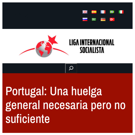
Facebook
Instagram
Mail
Buscar
Portugal: Una huelga
general necesaria pero no
suficiente