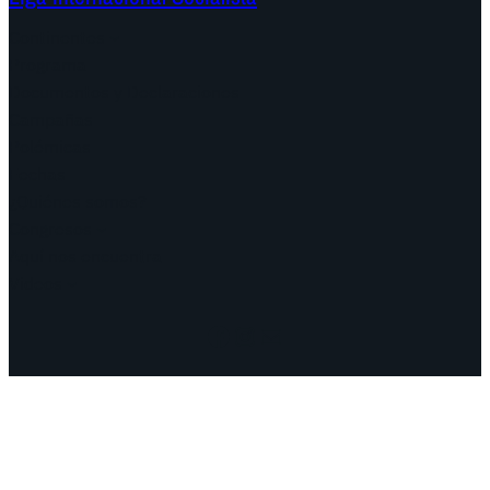
Continentes
Programa
Documentos y Declaraciones
Campañas
Polémicas
Fechas
¿Quiénes somos?
Congresos
Aquí nos encuentra
Videos
Facebook
Instagram
Mail