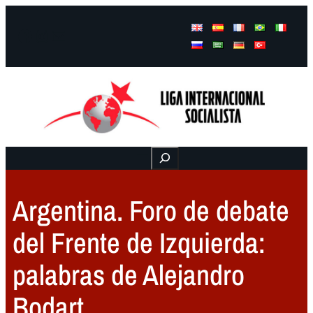
Facebook
Instagram
Mail
Buscar
Argentina. Foro de debate
del Frente de Izquierda:
palabras de Alejandro
Bodart