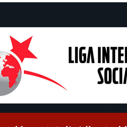
claraciones
Campañas
Polémicas
Fechas
¿Quiénes somos?
Con