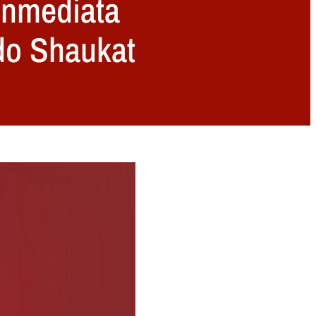
 inmediata
ido Shaukat