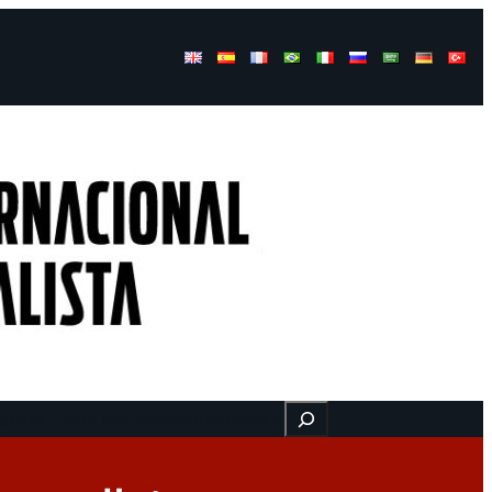
Buscar
gresos
Aquí nos encuentra
Videos