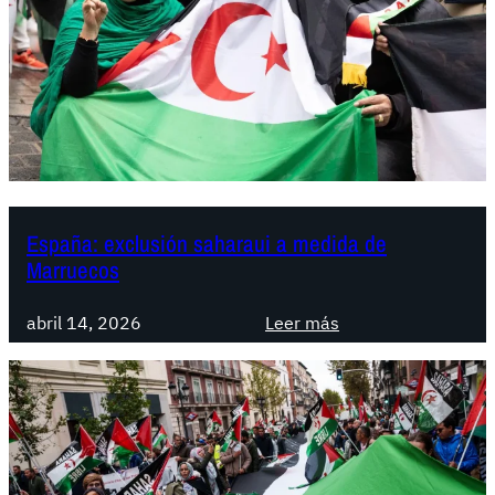
n
s
o
b
r
e
l
a
c
España: exclusión saharaui a medida de
u
Marruecos
e
s
:
abril 14, 2026
Leer más
t
E
i
s
ó
p
n
a
n
ñ
a
a