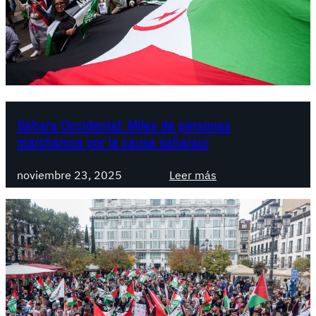
c
:
i
e
o
x
n
c
a
l
l
u
s
Sáhara Occidental: Miles de personas
i
marchamos por la causa saharaui
ó
n
:
noviembre 23, 2025
Leer más
s
S
a
á
h
h
a
a
r
r
a
a
u
O
i
c