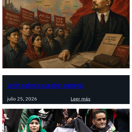
Lenin sobre la cuestión nacional
:
julio 25, 2026
Leer más
L
e
n
i