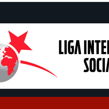
claraciones
Campañas
Polémicas
Fechas
¿Quiénes somos?
Con