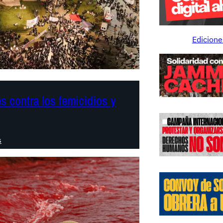
Edicione
s contra los femicidios y
:
s
A
r
g
e
n
t