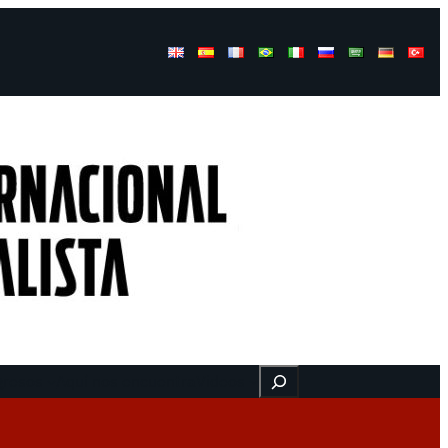
Buscar
gresos
Aquí nos encuentra
Videos