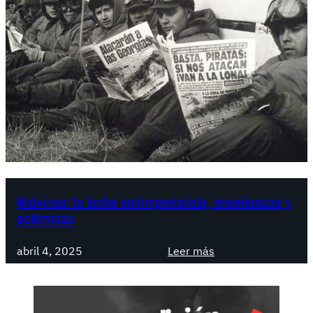
Malvinas: la lucha antiimperialista, enseñanzas y
polémicas
:
abril 4, 2025
Leer más
M
a
l