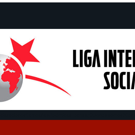
claraciones
Campañas
Polémicas
Fechas
¿Quiénes somos?
Con