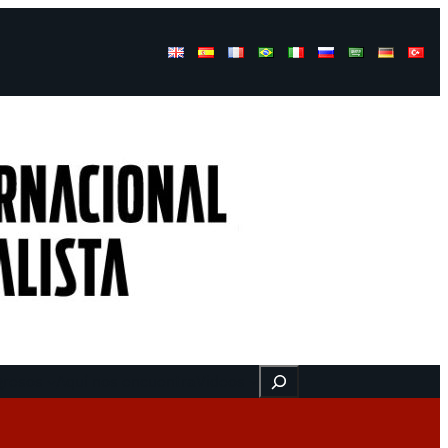
Buscar
gresos
Aquí nos encuentra
Videos