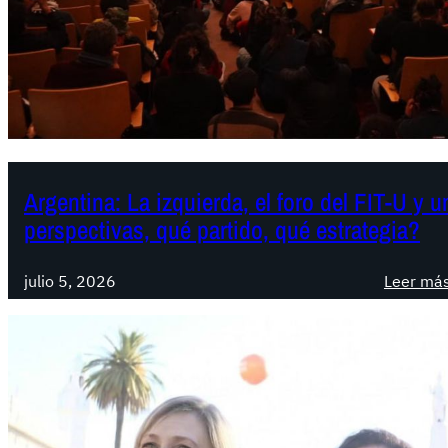
Argentina: La izquierda, el foro del FIT-U y 
perspectivas, qué partido, qué estrategia?
julio 5, 2026
Leer má