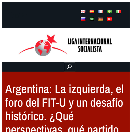
Facebook
Instagram
Mail
Buscar
Argentina: La izquierda, el
foro del FIT-U y un desafío
histórico. ¿Qué
perspectivas, qué partido,