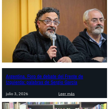
g
e
n
t
i
n
a
:
L
a
i
z
q
Argentina. Foro de debate del Frente de
Izquierda: palabras de Sergio García
u
i
:
e
julio 3, 2026
Leer más
A
r
r
d