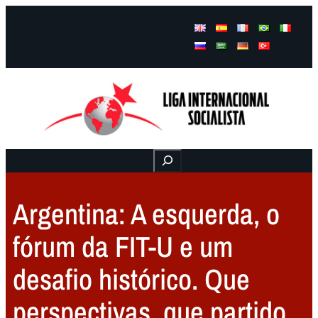
Facebook
Instagram
Mail
Buscar
Argentina: A esquerda, o
fórum da FIT-U e um
desafio histórico. Que
perspectivas, que partido,