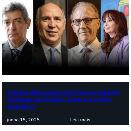
g
e
n
t
i
n
a
:
A
e
s
q
u
Argentina: Da decisão proscritiva à convocação
“Argentina com Cristina”. O que é realmente
e
necessário?
r
d
:
junho 15, 2025
Leia mais
a
A
,