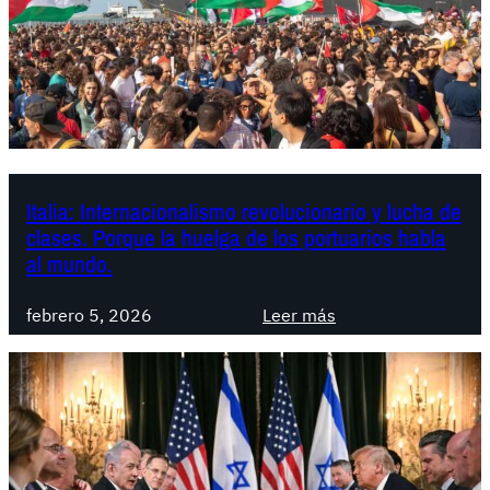
S
a
u
a
m
n
u
e
d
x
F
i
l
ó
o
n
Italia: Internacionalismo revolucionario y lucha de
t
d
clases. Porque la huelga de los portuarios habla
i
e
al mundo.
l
C
l
i
:
febrero 5, 2026
Leer más
a
s
I
:
j
t
L
o
a
a
r
l
s
d
i
e
a
a