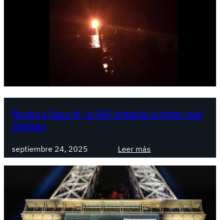
Rumbo a Gaza VI: la GSF entrando al tramo más
riesgoso
:
septiembre 24, 2025
Leer más
R
u
m
b
o