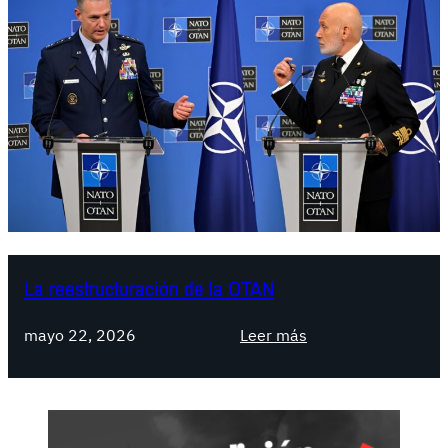
La reestructuración de la OTAN
:
mayo 22, 2026
Leer más
L
a
r
e