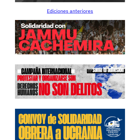
O
Ediciones anteriores
T
A
N