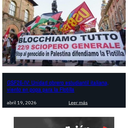
GSF26-IV: Unidad obrero estudiantil italiana,
viento en popa para la Flotilla
:
abril 19, 2026
Leer más
G
S
F