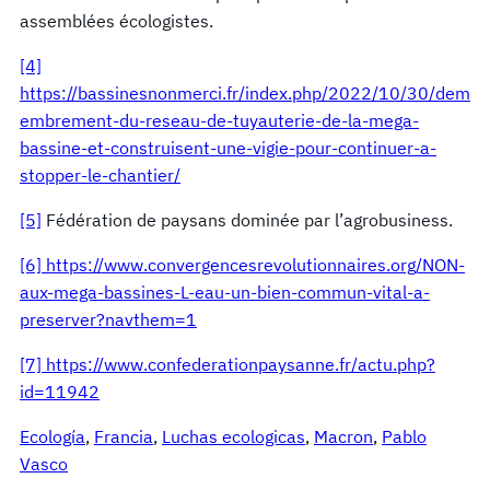
assemblées écologistes.
[4]
https://bassinesnonmerci.fr/index.php/2022/10/30/dem
embrement-du-reseau-de-tuyauterie-de-la-mega-
bassine-et-construisent-une-vigie-pour-continuer-a-
stopper-le-chantier/
[5]
Fédération de paysans dominée par l’agrobusiness.
[6]
https://www.convergencesrevolutionnaires.org/NON-
aux-mega-bassines-L-eau-un-bien-commun-vital-a-
preserver?navthem=1
[7]
https://www.confederationpaysanne.fr/actu.php?
id=11942
Ecología
, 
Francia
, 
Luchas ecologicas
, 
Macron
, 
Pablo
Vasco