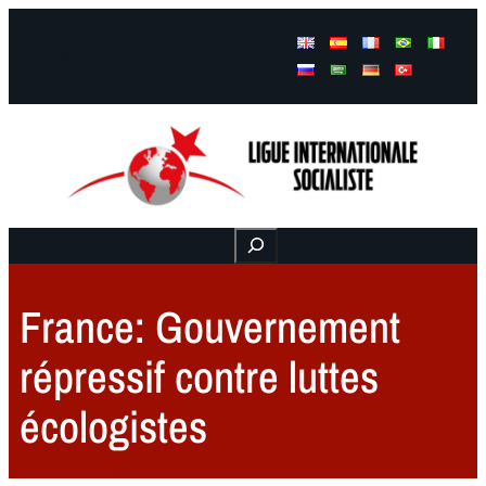
Facebook
Instagram
Mail
Buscar
France: Gouvernement
répressif contre luttes
écologistes