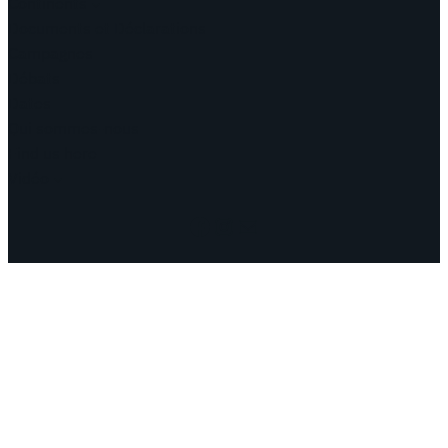
Continents
Documents et Déclarations
Campagnes
Débats
Dates
Qui sommes-nous
Find us here
Vidéo
Facebook
Instagram
Mail