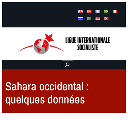
Facebook
Instagram
Mail
Buscar
Sahara occidental :
quelques données