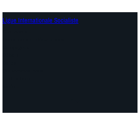
Ligue Internationale Socialiste
Continents
Documents et Déclarations
Campagnes
Débats
Dates
Qui sommes-nous
Find us here
Vidéo
Facebook
Instagram
Mail