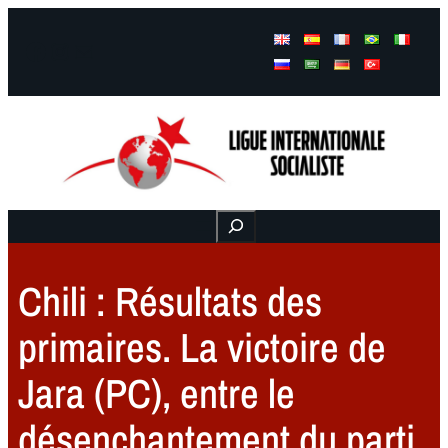
Facebook
Instagram
Mail
Buscar
Chili : Résultats des
primaires. La victoire de
Jara (PC), entre le
désenchantement du parti