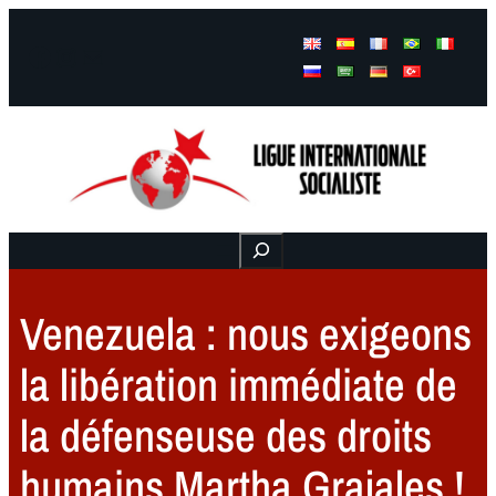
Facebook
Instagram
Mail
Buscar
Venezuela : nous exigeons
la libération immédiate de
la défenseuse des droits
humains Martha Grajales !