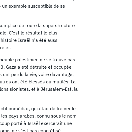
 un exemple susceptible de se
n complice de toute la superstructure
le. C’est le résultat le plus
istoire Israël n’a été aussi
rejet.
 peuple palestinien ne se trouve pas
23. Gaza a été détruite et occupée
s ont perdu la vie, voire davantage,
utres ont été blessés ou mutilés. La
lons sionistes, et à Jérusalem-Est, la
tif immédiat, qui était de freiner le
t les pays arabes, connu sous le nom
oup porté à Israël exercerait une
omis ne s’est pas concrétisé.