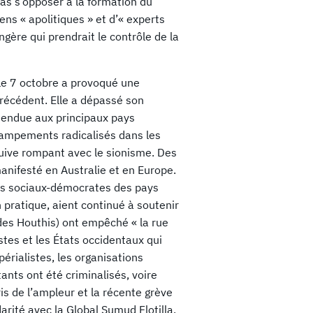
pas s’opposer à la formation du
s « apolitiques » et d’« experts
angère qui prendrait le contrôle de la
le 7 octobre a provoqué une
précédent. Elle a dépassé son
étendue aux principaux pays
 campements radicalisés dans les
uive rompant avec le sionisme. Des
manifesté en Australie et en Europe.
rtis sociaux-démocrates des pays
 pratique, aient continué à soutenir
 des Houthis) ont empêché « la rue
stes et les États occidentaux qui
érialistes, les organisations
ants ont été criminalisés, voire
s de l’ampleur et la récente grève
darité avec la Global Sumud Flotilla,