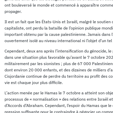
ont bouleversé le monde et commencé à apparaître comme
propager.
Il est un fait que les États-Unis et Israël, malgré le soutie
capitaliste, ont perdu la bataille de l’opinion publique mondia
important obtenu par la cause palestinienne. Jamais dans l’h
ouvertement isolé au niveau international ni l’objet d’un tel 
Cependant, deux ans après l’intensification du génocide, le
dans une situation plus favorable qu’avant le 7 octobre 20
militairement par les sionistes ; plus de 67 000 Palestinien
dont environ 20 000 enfants, et des dizaines de milliers d’a
Cisjordanie continue de perdre du territoire au profit des co
vie est chaque jour plus difficile.
L’action menée par le Hamas le 7 octobre a atteint son objec
processus de « normalisation » des relations entre Israël e
d’Accords d’Abraham. Cependant, l’espoir du Hamas que le c
pression suffisante pour le contraindre à négocier un compr