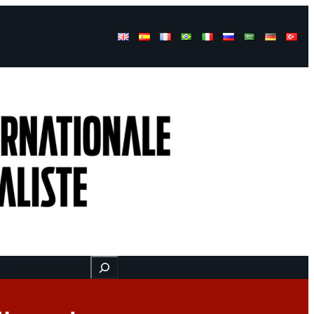
Buscar
nd us here
Vidéo