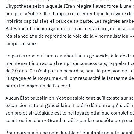
L’hypothèse selon laquelle l’Iran réagirait avec force à une 
non plus vérifiée. Il est apparu clairement que le régime d
intérêts capitalistes et ceux de sa caste. Les régimes arab
Palestine et encouragent désormais cet accord, qui vise à ob
résistance afin de reprendre la voie de la « normalisation » 
l’impérialisme.
Le pari erroné du Hamas a abouti à un génocide, à la destru
maintenant à un accord rempli de concessions, rappelant celu
de 30 ans. Ce n’est pas un hasard si, sous la pression de l
l’Espagne et le Royaume-Uni, ont ressuscité le fantasme de
parmi les objectifs de l’accord.
Aucun État palestinien n’est possible tant qu’il existe sur se
expansionniste et génocidaire. Il a été démontré qu’Israël 
son projet stratégique est le nettoyage ethnique complet du
construction d’un « Grand Israël » par la conquête progress
Pour parvenir à une paix durable et équitable pour le peuple