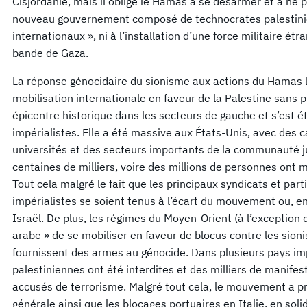
Cisjordanie, mais il oblige le Hamas à se désarmer et à ne 
nouveau gouvernement composé de technocrates palestinien
internationaux », ni à l’installation d’une force militaire étr
bande de Gaza.
La réponse génocidaire du sionisme aux actions du Hamas 
mobilisation internationale en faveur de la Palestine sans 
épicentre historique dans les secteurs de gauche et s’est 
impérialistes. Elle a été massive aux États-Unis, avec des
universités et des secteurs importants de la communauté j
centaines de milliers, voire des millions de personnes ont 
Tout cela malgré le fait que les principaux syndicats et pa
impérialistes se soient tenus à l’écart du mouvement ou, en
Israël. De plus, les régimes du Moyen-Orient (à l’exception
arabe » de se mobiliser en faveur de blocus contre les sioni
fournissent des armes au génocide. Dans plusieurs pays imp
palestiniennes ont été interdites et des milliers de manifest
accusés de terrorisme. Malgré tout cela, le mouvement a pri
générale ainsi que les blocages portuaires en Italie, en soli