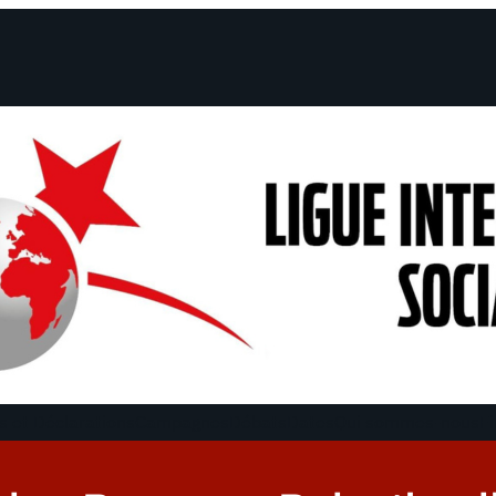
 et Déclarations
Campagnes
Débats
Dates
Qui sommes-nous
Fi