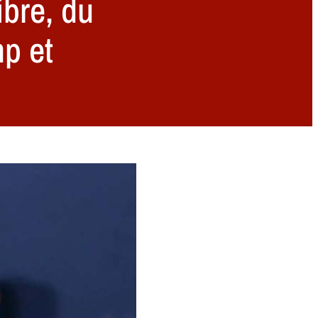
ibre, du
mp et