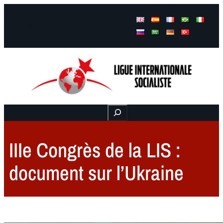
Facebook
Instagram
Mail
Buscar
IIIe Congrès de la LIS :
document sur l’Ukraine