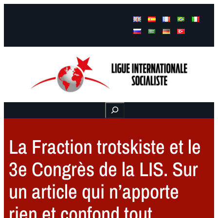
Facebook
Instagram
Mail
Buscar
La Fraction trotskiste et le
3e Congrès de la LIS. Sur
un article qui n’apporte
rien et confond tout