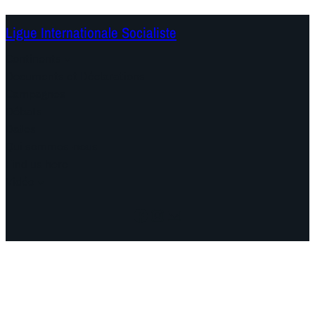
Ligue Internationale Socialiste
Continents
Documents et Déclarations
Campagnes
Débats
Dates
Qui sommes-nous
Find us here
Vidéo
Facebook
Instagram
Mail