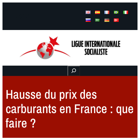
Facebook
Instagram
Mail
Buscar
Hausse du prix des
carburants en France : que
faire ?