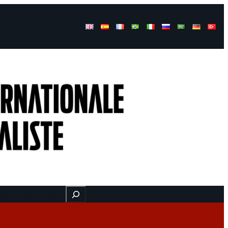
Buscar
nd us here
Vidéo