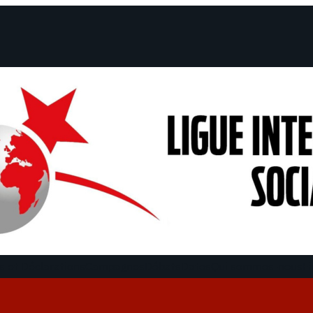
 et Déclarations
Campagnes
Débats
Dates
Qui sommes-nous
Fi