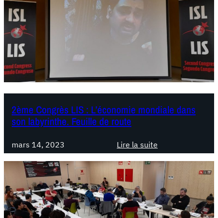
è
m
e
C
o
n
g
r
è
2ème Congrès LIS : L’économie mondiale dans
s
son labyrinthe. Feuille de route
L
I
mars 14, 2023
Lire la suite
S
:
:
2
D
è
o
m
c
e
u
C