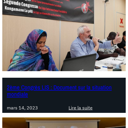
2ème Congrès LIS : Document sur la situation
mondiale
mars 14, 2023
Lire la suite
:
2