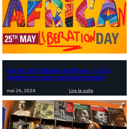
Journée de la libération de l’Afrique : la LIS a
organisé une réunion panafricaine réussie
mai 26, 2024
Lire la suite
:
J
o
u
r