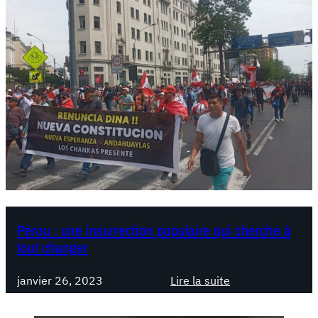
Pérou : une insurrection populaire qui cherche à
tout changer
janvier 26, 2023
Lire la suite
:
P