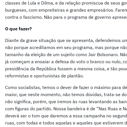
classes de Lula e Dilma, e da relação promiscua de seus go
burgueses, com empreiteiras e grandes empresários. Far
contra o fascismo. Não para o programa de governo aprese
O que fazer?
Diante da grave situação que se apresenta, defendemos um
não porque acreditamos em seu programa, mas porque não
tamanho da eleição de um sujeito como Jair Bolsonaro. Nã
já começam a ensaiar a defesa do voto o branco ou nulo, c
presidência da República fossem a mesma coisa, e tão pou
reformistas e oportunistas de plantão.
Como socialistas, temos o dever de fazer o máximo para de
maior, que neste momento, não temos dúvidas, trata-se do 
não significa, porém, que iremos às ruas levantando as ban
com figuras do partido. Nossa bandeira é de “Nas Ruas e N
deverá ser o tom que daremos a essa campanha no segundo
ruas, com todas e todos aquelas e aqueles que estiverem d