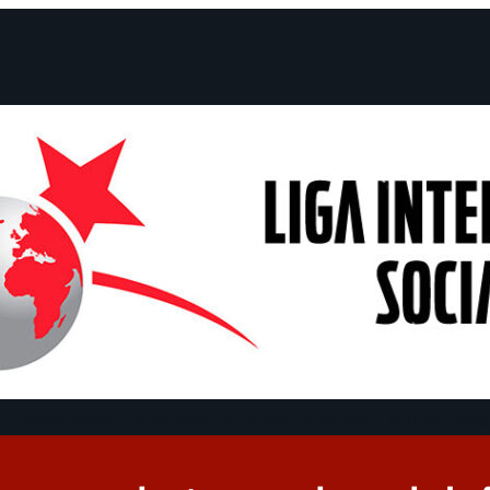
e Declarações
Campanhas
Polêmicas
Datas
Quem somos?
Cong