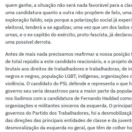
quem ganhe, a situação não será nada favorável para a cla
uma candidatura quanto a outra não propõem de fato, uma
exploração falido, seja porque a polarização social já exp
eleitoral, tenderá a se agudizar, uma vez que um dos lados 
urnas, e o ex-capitão do exército, proto-fascista, já declar
uma possível derrota.
Antes de mais nada precisamos reafirmar a nossa posição 
de total repúdio a este candidato reacionário, e o projeto 
brutais aos direitos de trabalhadores e trabalhadoras, de i
negros e negras, população LGBT, indígenas, organizações 
violência. O candidato do PSL defende e representa o que há 
governo seu seria desastroso para a maior parte da popul
nos iludimos com a candidatura de Fernando Haddad com
organizações e militantes sinceros da esquerda. O principa
governos do Partido dos Trabalhadores, foi a desmobilizaçã
das direções das principais entidades de classe e da juven
desmoralização da esquerda no geral, que têm de colher hoj