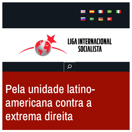
Facebook
Instagram
Mail
Buscar
Pela unidade latino-
americana contra a
extrema direita