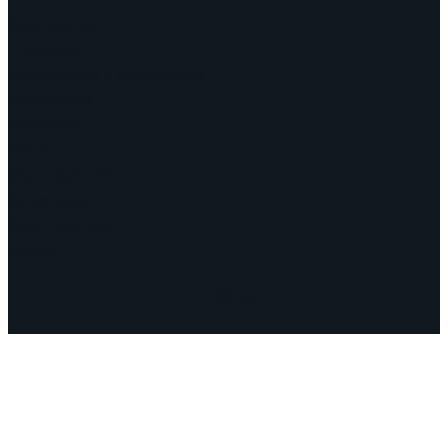
Continentes
Programa
Documentos e Declarações
Campanhas
Polêmicas
Datas
Quem somos?
Congressos
Onde estamos
Vídeos
Facebook
Instagram
Mail