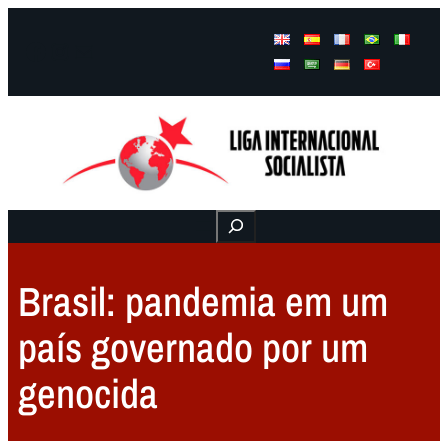
Facebook
Instagram
Mail
Buscar
Brasil: pandemia em um
país governado por um
genocida