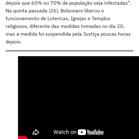
depois que 60% ou 70% da população seja infectadas”.
Na quinta passada (26), Bolsonaro liberou o
funcionamento de Lotericas, Igrejas e Templos
religiosos, diferente das medidas tomadas no dia 20,
mas a medida foi suspendida pela Justiça poucas horas
depois.