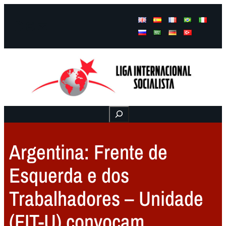
Facebook
Instagram
Mail
Buscar
Argentina: Frente de
Esquerda e dos
Trabalhadores – Unidade
(FIT-U) convocam