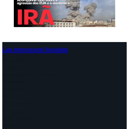
Liga Internacional Socialista
Continentes
Programa
Documentos e Declarações
Campanhas
Polêmicas
Datas
Quem somos?
Congressos
Onde estamos
Vídeos