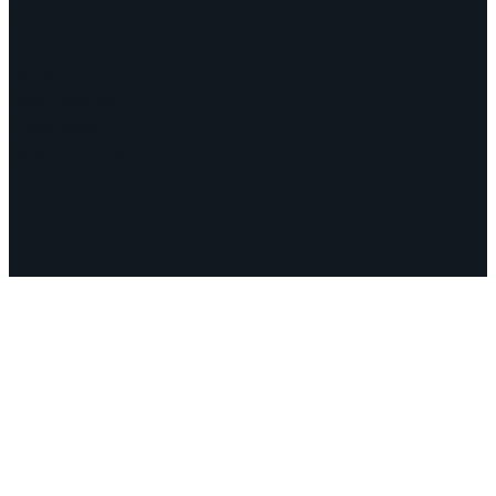
Campanhas
Polêmicas
Datas
Quem somos?
Congressos
Onde estamos
Vídeos
Facebook
Instagram
Mail