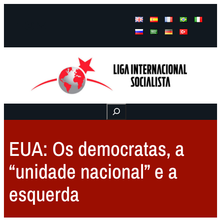
Facebook
Instagram
Mail
Buscar
EUA: Os democratas, a
“unidade nacional” e a
esquerda