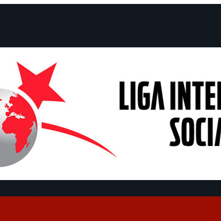
e Declarações
Campanhas
Polêmicas
Datas
Quem somos?
Cong