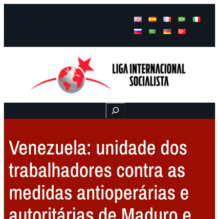
Facebook
Instagram
Mail
Buscar
Venezuela: unidade dos
trabalhadores contra as
medidas antioperárias e
autoritárias de Maduro e