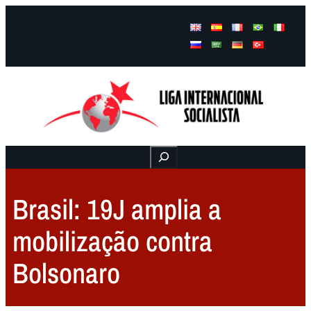
Facebook
Instagram
Mail
Buscar
Brasil: 19J amplia a
mobilização contra
Bolsonaro