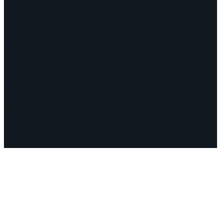
Programa
Documentos e Declarações
Campanhas
Polêmicas
Datas
Quem somos?
Congressos
Onde estamos
Vídeos
Facebook
Instagram
Mail