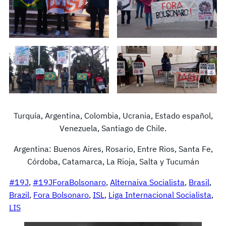
Turquía, Argentina, Colombia, Ucrania, Estado español,
Venezuela, Santiago de Chile.
Argentina: Buenos Aires, Rosario, Entre Rios, Santa Fe,
Córdoba, Catamarca, La Rioja, Salta y Tucumán
#19J
, 
#19JForaBolsonaro
, 
Alternaiva Socialista
, 
Brasil
, 
Brazil
, 
Fora Bolsonaro
, 
ISL
, 
Liga Internacional Socialista
, 
LIS