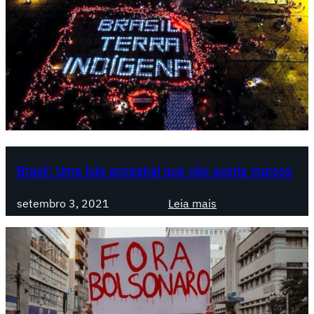
Brasil: Uma luta ancestral que não aceita marcos
:
setembro 3, 2021
Leia mais
B
r
a
s
i
l