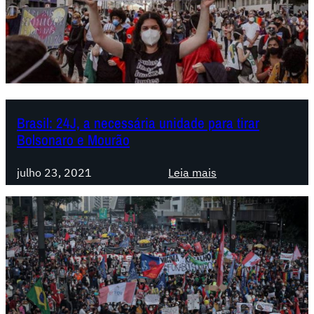
:
U
m
a
l
u
t
Brasil: 24J, a necessária unidade para tirar
a
Bolsonaro e Mourão
a
n
:
julho 23, 2021
Leia mais
c
B
e
r
s
a
t
s
r
i
a
l
l
:
q
2