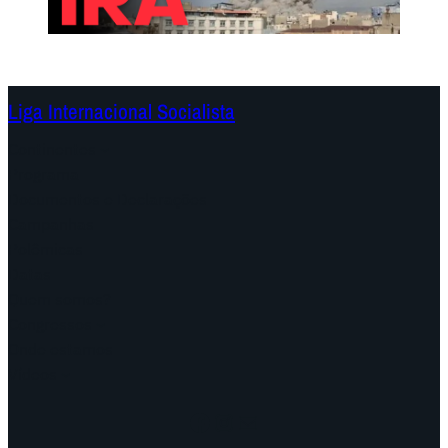
Liga Internacional Socialista
Continentes
Programa
Documentos e Declarações
Campanhas
Polêmicas
Datas
Quem somos?
Congressos
Onde estamos
Vídeos
Facebook
Instagram
Mail