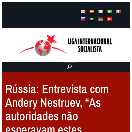
Facebook
Instagram
Mail
Buscar
Rússia: Entrevista com
Andery Nestruev, “As
autoridades não
esperavam estes