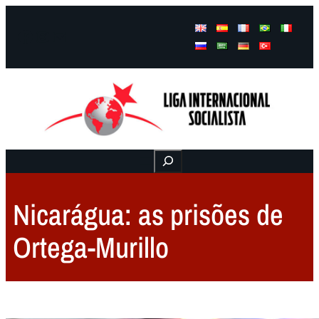
Facebook
Instagram
Mail
Buscar
Nicarágua: as prisões de
Ortega-Murillo