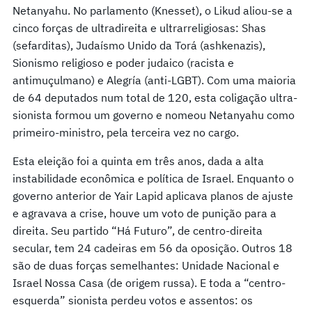
Netanyahu. No parlamento (Knesset), o Likud aliou-se a
cinco forças de ultradireita e ultrarreligiosas: Shas
(sefarditas), Judaísmo Unido da Torá (ashkenazis),
Sionismo religioso e poder judaico (racista e
antimuçulmano) e Alegría (anti-LGBT). Com uma maioria
de 64 deputados num total de 120, esta coligação ultra-
sionista formou um governo e nomeou Netanyahu como
primeiro-ministro, pela terceira vez no cargo.
Esta eleição foi a quinta em três anos, dada a alta
instabilidade econômica e política de Israel. Enquanto o
governo anterior de Yair Lapid aplicava planos de ajuste
e agravava a crise, houve um voto de punição para a
direita. Seu partido “Há Futuro”, de centro-direita
secular, tem 24 cadeiras em 56 da oposição. Outros 18
são de duas forças semelhantes: Unidade Nacional e
Israel Nossa Casa (de origem russa). E toda a “centro-
esquerda” sionista perdeu votos e assentos: os