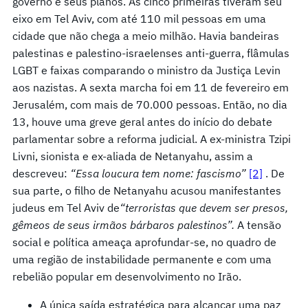
governo e seus planos. As cinco primeiras tiveram seu
eixo em Tel Aviv, com até 110 mil pessoas em uma
cidade que não chega a meio milhão. Havia bandeiras
palestinas e palestino-israelenses anti-guerra, flâmulas
LGBT e faixas comparando o ministro da Justiça Levin
aos nazistas. A sexta marcha foi em 11 de fevereiro em
Jerusalém, com mais de 70.000 pessoas. Então, no dia
13, houve uma greve geral antes do início do debate
parlamentar sobre a reforma judicial. A ex-ministra Tzipi
Livni, sionista e ex-aliada de Netanyahu, assim a
descreveu:
“Essa loucura tem nome: fascismo”
[2]
. De
sua parte, o filho de Netanyahu acusou manifestantes
judeus em Tel Aviv de
“terroristas que devem ser presos,
gêmeos de seus irmãos bárbaros palestinos”.
A tensão
social e política ameaça aprofundar-se, no quadro de
uma região de instabilidade permanente e com uma
rebelião popular em desenvolvimento no Irão.
A única saída estratégica para alcançar uma paz