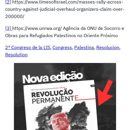
[2]
https://www.timesofisrael.com/masses-rally-across-
country-against-judicial-overhaul-organizers-claim-over-
200000/
[3]
https://www.unrwa.org/ Agência da ONU de Socorro e
Obras para Refugiados Palestinos no Oriente Próximo
2° Congreso de la LIS
, 
Congress
, 
Palestina
, 
Resolucion
, 
Resolution