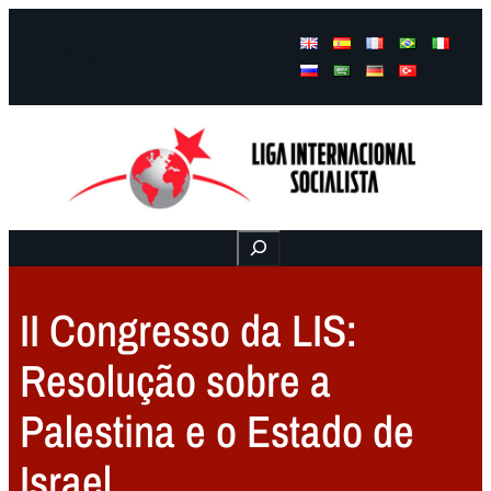
Facebook
Instagram
Mail
Buscar
II Congresso da LIS:
Resolução sobre a
Palestina e o Estado de
Israel