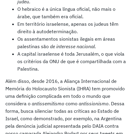
judeu
.
O hebraico é a única língua oficial, não mais o
árabe, que também era oficial.
Em território israelense, apenas os judeus têm
direito à autodeterminação.
Os assentamentos sionistas ilegais em áreas
palestinas são
de interesse nacional
.
A capital israelense é toda Jerusalém, o que viola
os critérios da ONU de que é compartilhada com a
Palestina.
Além disso, desde 2016, a Aliança Internacional de
Memória do Holocausto Sionista (IHRA) tem promovido
uma definição complicada em todo o mundo que
considera o
antissemitismo
como
antissionismo
. Dessa
forma, busca silenciar todas as críticas ao Estado de
Israel, como demonstrado, por exemplo, na Argentina
pela denúncia judicial apresentada pelo DAIA contra
nosso camarada Alejandro Bodart por seus tweets em