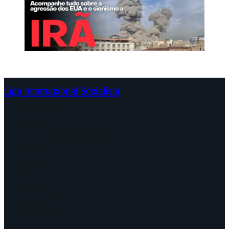
Liga Internacional Socialista
Continentes
Programa
Documentos e Declarações
Campanhas
Polêmicas
Datas
Quem somos?
Congressos
Onde estamos
Vídeos