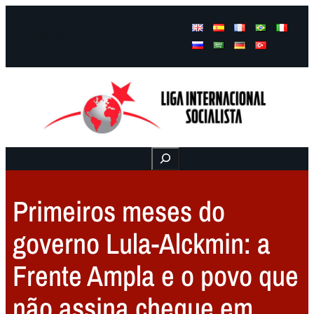
Facebook
Instagram
Mail
Buscar
Primeiros meses do
governo Lula-Alckmin: a
Frente Ampla e o povo que
não assina cheque em