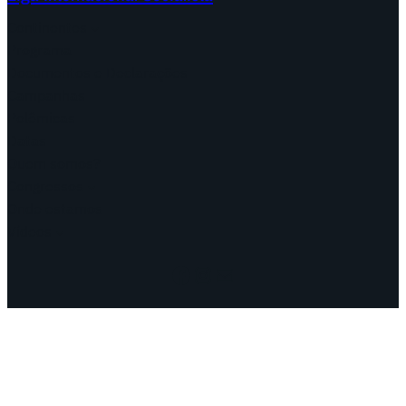
Continentes
Programa
Documentos e Declarações
Campanhas
Polêmicas
Datas
Quem somos?
Congressos
Onde estamos
Vídeos
Facebook
Instagram
Mail