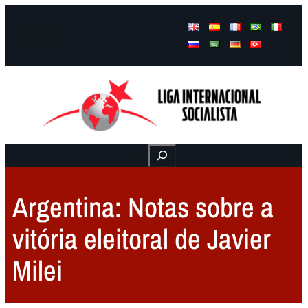
Facebook
Instagram
Mail
Buscar
Argentina: Notas sobre a
vitória eleitoral de Javier
Milei