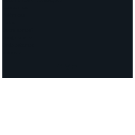
Campanhas
Polêmicas
Datas
Quem somos?
Congressos
Onde estamos
Vídeos
Facebook
Instagram
Mail