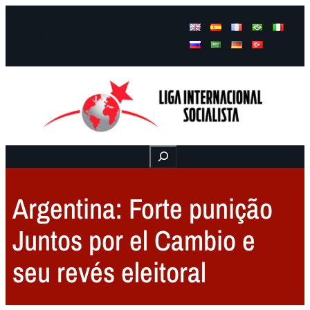
Facebook
Instagram
Mail
Buscar
Argentina: Forte punição
Juntos por el Cambio e
seu revés eleitoral