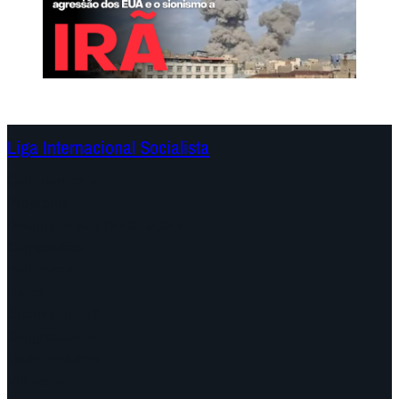
Liga Internacional Socialista
Continentes
Programa
Documentos e Declarações
Campanhas
Polêmicas
Datas
Quem somos?
Congressos
Onde estamos
Vídeos