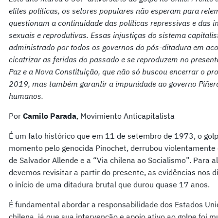
elites políticas, os setores populares não esperam para rele
questionam a continuidade das políticas repressivas e das i
sexuais e reprodutivas. Essas injustiças do sistema capitalis
administrado por todos os governos do pós-ditadura em a
cicatrizar as feridas do passado e se reproduzem no presen
Paz e a Nova Constituição, que não só buscou encerrar o pr
2019, mas também garantir a impunidade ao governo Piñera,
humanos.
Por
Camilo Parada
, Movimiento Anticapitalista
É um fato histórico que em 11 de setembro de 1973, o golpe
momento pelo genocida Pinochet, derrubou violentamente 
de Salvador Allende e a “Via chilena ao Socialismo”. Para 
devemos revisitar a partir do presente, as evidências nos d
o início de uma ditadura brutal que durou quase 17 anos.
É fundamental abordar a responsabilidade dos Estados Un
chilena, já que sua intervenção e apoio ativo ao golpe fo