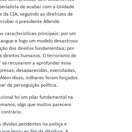
mperialista de acabar com a Unidade
 da CIA, seguindo as diretrizes de
errubar o presidente Allende.
s características principais: por um
a sangue e fogo um modelo desastroso
ação dos direitos fundamentais; por
os direitos humanos. O terrorismo de
s” se recusarem a aprofundar essa
presas, desaparecidas, executadas,
 Além disso, milhares foram forçados
par da perseguição política.
cional foi um pilar fundamental na
 humanos, algo que muitos parecem
contrário.
 dívidas pendentes na justiça e
que levou ao fim da ditadura. A