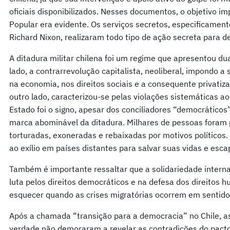
oficiais disponibilizados. Nesses documentos, o objetivo i
Popular era evidente. Os serviços secretos, especificamente
Richard Nixon, realizaram todo tipo de ação secreta para d
A ditadura militar chilena foi um regime que apresentou dua
lado, a contrarrevolução capitalista, neoliberal, impondo 
na economia, nos direitos sociais e a consequente privatiz
outro lado, caracterizou-se pelas violações sistemáticas a
Estado foi o signo, apesar dos conciliadores “democrático
marca abominável da ditadura. Milhares de pessoas foram 
torturadas, exoneradas e rebaixadas por motivos políticos.
ao exílio em países distantes para salvar suas vidas e esca
Também é importante ressaltar que a solidariedade interna
luta pelos direitos democráticos e na defesa dos direitos
esquecer quando as crises migratórias ocorrem em sentido 
Após a chamada “transição para a democracia” no Chile, as
verdade não demoraram a revelar as contradições do pacto 