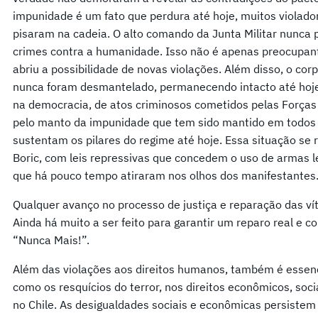
impunidade é um fato que perdura até hoje, muitos violad
pisaram na cadeia. O alto comando da Junta Militar nunca p
crimes contra a humanidade. Isso não é apenas preocupant
abriu a possibilidade de novas violações. Além disso, o cor
nunca foram desmantelado, permanecendo intacto até hoj
na democracia, de atos criminosos cometidos pelas Força
pelo manto da impunidade que tem sido mantido em todos 
sustentam os pilares do regime até hoje. Essa situação s
Boric, com leis repressivas que concedem o uso de armas 
que há pouco tempo atiraram nos olhos dos manifestantes
Qualquer avanço no processo de justiça e reparação das ví
Ainda há muito a ser feito para garantir um reparo real e 
“Nunca Mais!”.
Além das violações aos direitos humanos, também é essenci
como os resquícios do terror, nos direitos econômicos, socia
no Chile. As desigualdades sociais e econômicas persiste