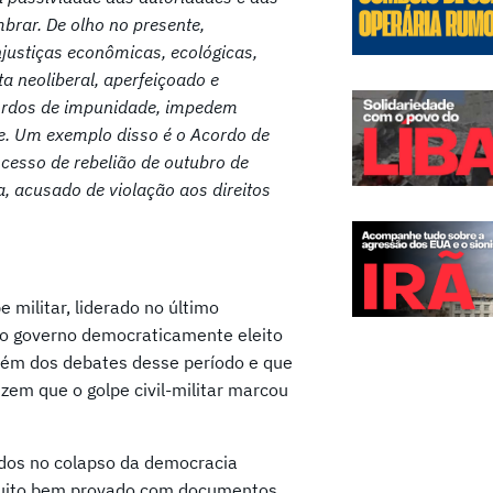
mbrar. De olho no presente,
njustiças econômicas, ecológicas,
ta neoliberal, aperfeiçoado e
cordos de impunidade, impedem
te. Um exemplo disso é o Acordo de
ocesso de rebelião de outubro de
 acusado de violação aos direitos
 militar, liderado no último
o governo democraticamente eleito
além dos debates desse período e que
izem que o golpe civil-militar marcou
idos no colapso da democracia
i muito bem provado com documentos