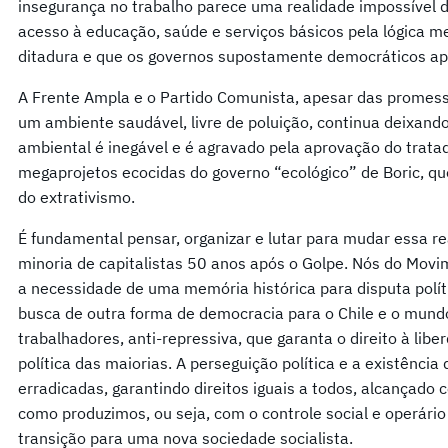
insegurança no trabalho parece uma realidade impossível d
acesso à educação, saúde e serviços básicos pela lógica m
ditadura e que os governos supostamente democráticos ap
A Frente Ampla e o Partido Comunista, apesar das promess
um ambiente saudável, livre de poluição, continua deixand
ambiental é inegável e é agravado pela aprovação do trata
megaprojetos ecocidas do governo “ecológico” de Boric, qu
do extrativismo.
É fundamental pensar, organizar e lutar para mudar essa re
minoria de capitalistas 50 anos após o Golpe. Nós do Movi
a necessidade de uma memória histórica para disputa políti
busca de outra forma de democracia para o Chile e o mund
trabalhadores, anti-repressiva, que garanta o direito à lib
política das maiorias. A perseguição política e a existência
erradicadas, garantindo direitos iguais a todos, alcançado
como produzimos, ou seja, com o controle social e operár
transição para uma nova sociedade socialista.