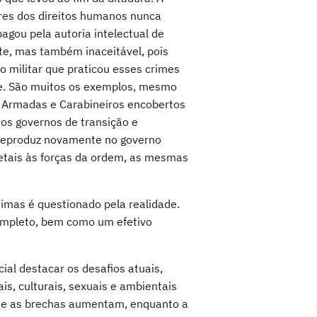
ores dos direitos humanos nunca
agou pela autoria intelectual de
e, mas também inaceitável, pois
po militar que praticou esses crimes
e. São muitos os exemplos, mesmo
s Armadas e Carabineiros encobertos
os governos de transição e
e reproduz novamente no governo
letais às forças da ordem, as mesmas
.
timas é questionado pela realidade.
completo, bem como um efetivo
al destacar os desafios atuais,
is, culturais, sexuais e ambientais
m e as brechas aumentam, enquanto a