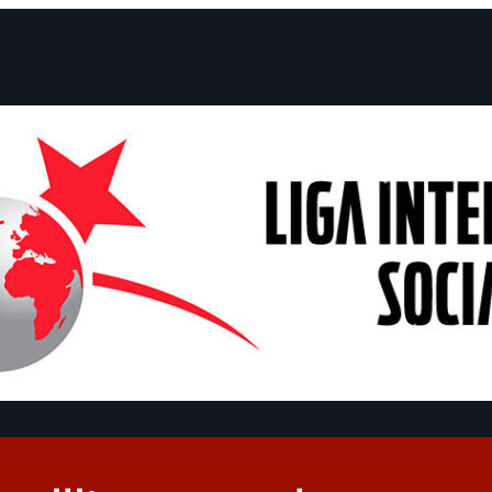
e Declarações
Campanhas
Polêmicas
Datas
Quem somos?
Cong