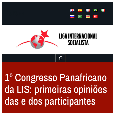
Facebook
Instagram
Mail
Buscar
1º Congresso Panafricano
da LIS: primeiras opiniões
das e dos participantes