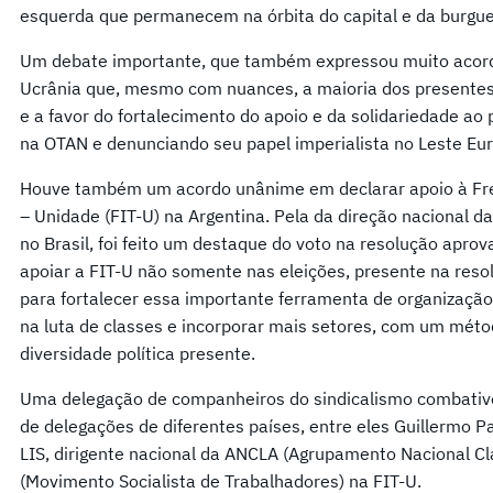
esquerda que permanecem na órbita do capital e da burgue
Um debate importante, que também expressou muito acordo 
Ucrânia que, mesmo com nuances, a maioria dos presentes 
e a favor do fortalecimento do apoio e da solidariedade a
na OTAN e denunciando seu papel imperialista no Leste Eu
Houve também um acordo unânime em declarar apoio à Fre
– Unidade (FIT-U) na Argentina. Pela da direção nacional da
no Brasil, foi feito um destaque do voto na resolução apro
apoiar a FIT-U não somente nas eleições, presente na res
para fortalecer essa importante ferramenta de organização
na luta de classes e incorporar mais setores, com um mét
diversidade política presente.
Uma delegação de companheiros do sindicalismo combativo
de delegações de diferentes países, entre eles Guillermo P
LIS, dirigente nacional da ANCLA (Agrupamento Nacional Cl
(Movimento Socialista de Trabalhadores) na FIT-U.