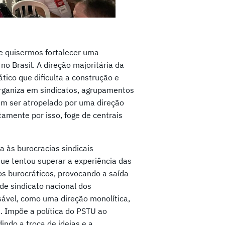
se quisermos fortalecer uma
o Brasil. A direção majoritária da
ico que dificulta a construção e
organiza em sindicatos, agrupamentos
em ser atropelado por uma direção
stamente por isso, foge de centrais
 às burocracias sindicais
que tentou superar a experiência das
os burocráticos, provocando a saída
de sindicato nacional dos
sável, como uma direção monolítica,
s. Impõe a política do PSTU ao
indo a troca de ideias e a