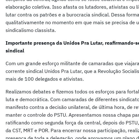
elaboração coletiva. Isso afasta os lutadores, ativistas ou
lutar contra os patrões e a burocracia sindical. Dessa for
qualitativamente no momento em que mais se precisa de u
sindicalismo classista.
Importante presença da Unidos Pra Lutar, reafirmando-s
sindical
Com um grande esforço militante de camaradas que viajara
corrente sindical Unidos Pra Lutar, que a Revolução Sociali
mais de 100 delegados e ativistas.
Realizamos debates e fizemos todos os esforços para forta
luta e democrática. Com camaradas de diferentes sindicat
manifesto contra a decisão unilateral, de última hora, de r
manter o controle do PSTU. Apresentamos nossa chapa para
ratificando como segunda força da central, depois do PSTU
da CST, MRT e POR. Para encerrar nossa participação, rea
presença de toda a delegação, onde aprovamos um plano d