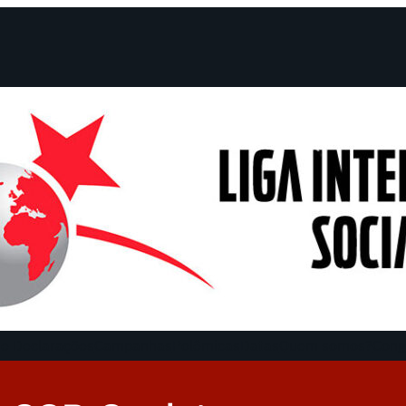
e Declarações
Campanhas
Polêmicas
Datas
Quem somos?
Cong