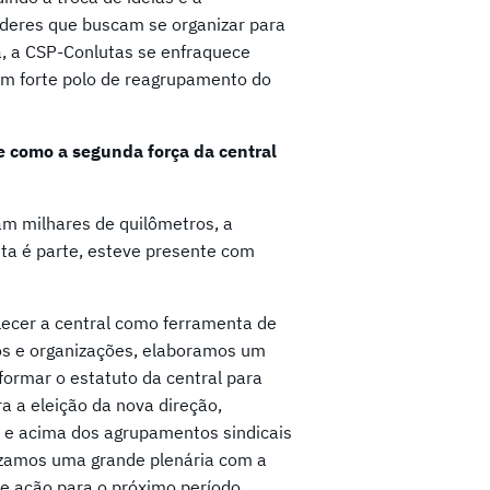
 líderes que buscam se organizar para
ma, a CSP-Conlutas se enfraquece
m forte polo de reagrupamento do
e como a segunda força da central
m milhares de quilômetros, a
sta é parte, esteve presente com
lecer a central como ferramenta de
os e organizações, elaboramos um
eformar o estatuto da central para
 a eleição da nova direção,
, e acima dos agrupamentos sindicais
lizamos uma grande plenária com a
e ação para o próximo período.