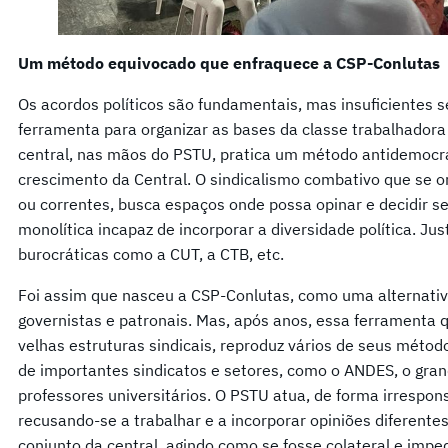
Um método equivocado que enfraquece a CSP-Conlutas
Os acordos políticos são fundamentais, mas insuficientes 
ferramenta para organizar as bases da classe trabalhadora n
central, nas mãos do PSTU, pratica um método antidemocrát
crescimento da Central. O sindicalismo combativo que se 
ou correntes, busca espaços onde possa opinar e decidir s
monolítica incapaz de incorporar a diversidade política. Ju
burocráticas como a CUT, a CTB, etc.
Foi assim que nasceu a CSP-Conlutas, como uma alternativa
governistas e patronais. Mas, após anos, essa ferramenta 
velhas estruturas sindicais, reproduz vários de seus métod
de importantes sindicatos e setores, como o ANDES, o gran
professores universitários. O PSTU atua, de forma irrespon
recusando-se a trabalhar e a incorporar opiniões diferente
conjunto da central, agindo como se fosse colateral e imped