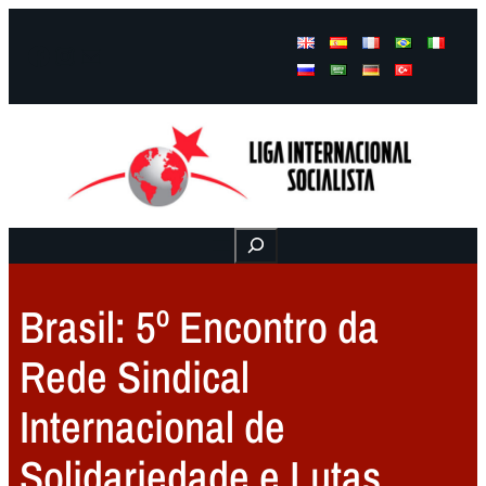
Facebook
Instagram
Mail
Buscar
Brasil: 5º Encontro da
Rede Sindical
Internacional de
Solidariedade e Lutas