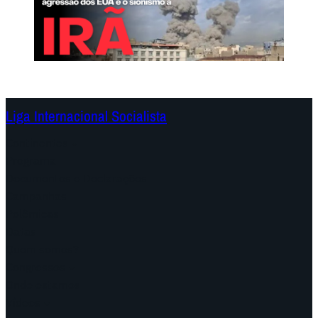
Liga Internacional Socialista
Continentes
Programa
Documentos e Declarações
Campanhas
Polêmicas
Datas
Quem somos?
Congressos
Onde estamos
Vídeos