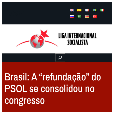
Facebook
Instagram
Mail
Buscar
Brasil: A “refundação” do
PSOL se consolidou no
congresso