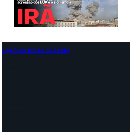
Liga Internacional Socialista
Continentes
Programa
Documentos e Declarações
Campanhas
Polêmicas
Datas
Quem somos?
Congressos
Onde estamos
Vídeos