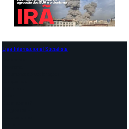
Liga Internacional Socialista
Continentes
Programa
Documentos e Declarações
Campanhas
Polêmicas
Datas
Quem somos?
Congressos
Onde estamos
Vídeos