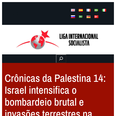
Facebook
Instagram
Mail
Buscar
Crônicas da Palestina 14:
Israel intensifica o
bombardeio brutal e
invasões terrestres na